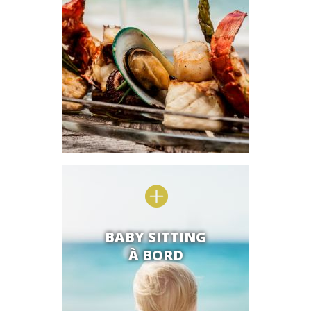

BABY SITTING
À BORD