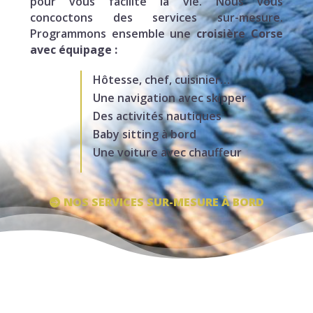
pour vous facilité la vie. Nous vous
concoctons des services sur-mesure.
Programmons ensemble une
croisière Corse
avec équipage :
Hôtesse, chef, cuisinier…
Une navigation avec skipper
Des activités nautiques
Baby sitting à bord
Une voiture avec chauffeur
NOS SERVICES SUR-MESURE À BORD