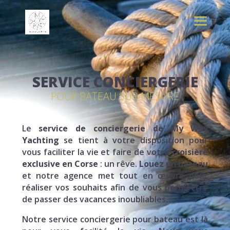
SERVICE CONCIERGERIE
POUR BATEAU SUR-MESURE
Le
service de conciergerie de My Way
Yachting
se tient à votre disposition pour
vous faciliter la vie et faire de votre
croisière
exclusive en Corse
: un rêve.
Louez un bateau
et notre agence met tout en œuvre pour
réaliser vos souhaits afin de vous permettre
de passer des vacances inoubliables.
Notre service conciergerie pour bateau est là