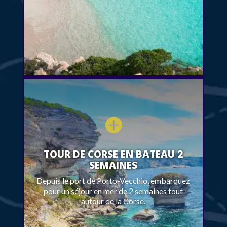

TOUR DE CORSE EN BATEAU 2
SEMAINES
Depuis le port de Porto-Vecchio, embarquez
pour un séjour en mer de 2 semaines tout
autour de la Corse.