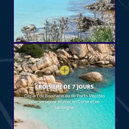

CROISIÈRE DE 7 JOURS
Départ de Bonifacio ou de Porto Vecchio
pour un séjour en mer en Corse et en
Sardaigne.