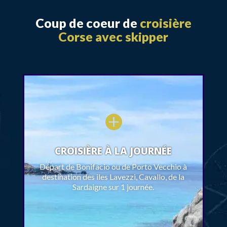
Coup de coeur de
croisière
Corse avec skipper

CROISIÈRE À LA JOURNÉE
Départ de Bonifacio ou de Porto Vecchio à
destination des iles Lavezzi, Cavallo, de la
Sardaigne sur 1 journée.