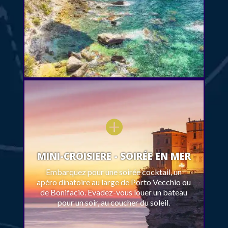

MINI-CROISIERE - SOIRÉE EN MER
Embarquez pour une soirée cocktail, un
apéro dinatoire au large de Porto Vecchio ou
de Bonifacio. Evadez-vous louer un bateau
pour un soir, au coucher du soleil.